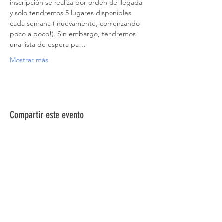
inscripción se realiza por orden de llegada 
y solo tendremos 5 lugares disponibles 
cada semana (¡nuevamente, comenzando 
poco a poco!). Sin embargo, tendremos 
una lista de espera pa…
Mostrar más
Compartir este evento
ACERCA DE NOSOTROS >
La Red de Síndrome de Down del Norte de
Nevada es una red de familiares, amigos e
individuos dedicados a brindar información,