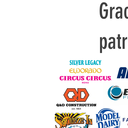
Gra
pat