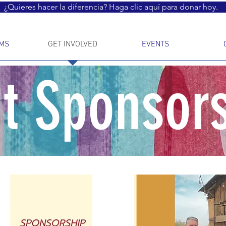
¿Quieres hacer la diferencia? Haga clic aquí para donar hoy.
MS
GET INVOLVED
EVENTS
t Sponsor