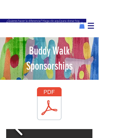
¿Quieres hacer la diferencia? Haga clic aquí para donar hoy.
Buddy Walk
Sponsorships