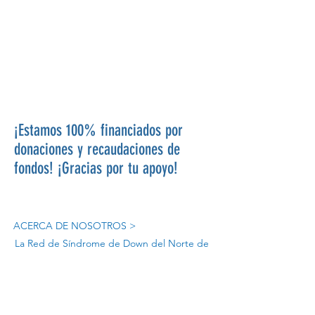
¡Estamos 100% financiados por
donaciones y recaudaciones de
fondos! ¡Gracias por tu apoyo!
ACERCA DE NOSOTROS >
La Red de Síndrome de Down del Norte de
Nevada es una red de familiares, amigos e
individuos dedicados a brindar información,
educación y apoyo mientras creamos
conciencia sobre el síndrome de Down en el