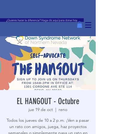
¿Quieres hacer la diferencia? Haga clic aquí para donar hoy.
EL HANGOUT - Octubre
jue 19 de oct
  |  
reno
Todos los jueves de 10 a 2 p.m. ¡Ven a pasar
un rato con amigos, juega, haz proyectos
semanales o simplemente pasa un rato en