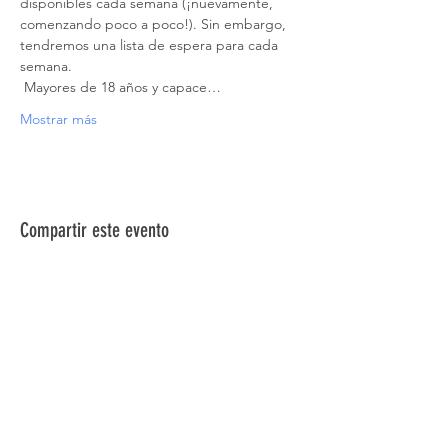
disponibles cada semana (¡nuevamente, 
comenzando poco a poco!). Sin embargo, 
tendremos una lista de espera para cada 
semana.
 Mayores de 18 años y capace…
Mostrar más
Compartir este evento
ACERCA DE NOSOTROS >
La Red de Síndrome de Down del Norte de
Nevada es una red de familiares, amigos e
individuos dedicados a brindar información,