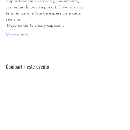
disponibles cada semana (¡nuevamente, 
comenzando poco a poco!). Sin embargo, 
tendremos una lista de espera para cada 
semana.
 Mayores de 18 años y capace…
Mostrar más
Compartir este evento
ACERCA DE NOSOTROS >
La Red de Síndrome de Down del Norte de
Nevada es una red de familiares, amigos e
individuos dedicados a brindar información,