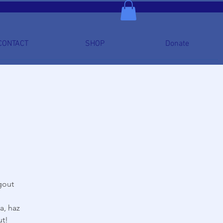
CONTACT
SHOP
Donate
gout
a, haz
ut!