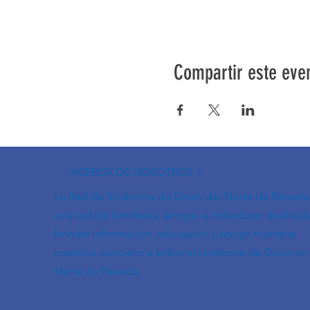
Compartir este eve
ACERCA DE NOSOTROS >
La Red de Síndrome de Down del Norte de Nevada
una red de familiares, amigos e individuos dedicad
brindar información, educación y apoyo mientras
creamos conciencia sobre el síndrome de Down en 
Norte de Nevada.