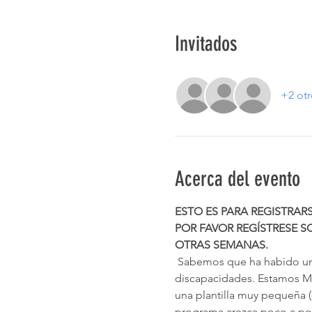
Invitados
+2 otr
Acerca del evento
ESTO ES PARA REGISTRAR
POR FAVOR REGÍSTRESE SO
OTRAS SEMANAS.
 Sabemos que ha habido una gran necesidad en nuestra comunidad de un programa diurno para adultos con 
discapacidades. Estamos
una plantilla muy pequeña 
programa crezca poco a poc