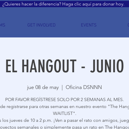
¿Quieres hacer la diferencia? Haga clic aquí para donar hoy.
MS
GET INVOLVED
EVENTS
EL HANGOUT - JUNIO
jue 08 de may
  |  
Oficina DSNNN
POR FAVOR REGÍSTRESE SOLO POR 2 SEMANAS AL MES.
de registrarse para otras semanas en nuestro evento "The Han
WAITLIST".
 los jueves de 10 a 2 p.m. ¡Ven a pasar el rato con amigos, jueg
oyectos semanales o simplemente pasa un rato en The Hango