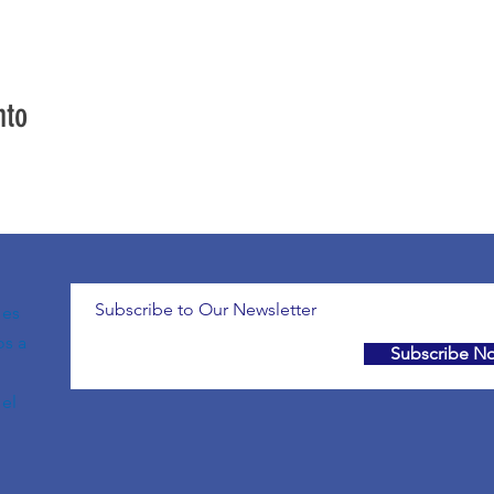
nto
Subscribe to Our Newsletter
 es
os a
Subscribe N
el