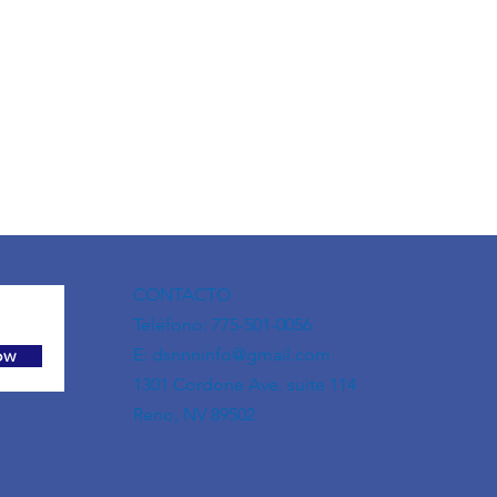
CONTACTO
Teléfono: 775-501-0056
E:
dsnnninfo@gmail.com
ow
1301 Cordone Ave. suite 114
Reno, NV 89502