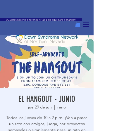
¿Quieres hacer la diferencia? Haga clic aquí para donar hoy.
EL HANGOUT - JUNIO
jue 29 de jun
  |  
reno
Todos los jueves de 10 a 2 p.m. ¡Ven a pasar
un rato con amigos, juega, haz proyectos
semanales o simplemente pasa un rato en