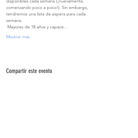
disponibles cada semana (¡nuevamente, 
comenzando poco a poco!). Sin embargo, 
tendremos una lista de espera para cada 
semana.
 Mayores de 18 años y capace…
Mostrar más
Compartir este evento
ACERCA DE NOSOTROS >
La Red de Síndrome de Down del Norte de
Nevada es una red de familiares, amigos e
individuos dedicados a brindar información,