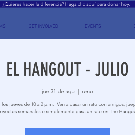
¿Quieres hacer la diferencia? Haga clic aquí para donar hoy.
MS
GET INVOLVED
EVENTS
EL HANGOUT - JULIO
jue 31 de ago
  |  
reno
 los jueves de 10 a 2 p.m. ¡Ven a pasar un rato con amigos, jueg
oyectos semanales o simplemente pasa un rato en The Hango