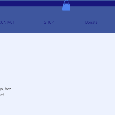
CONTACT
SHOP
Donate
a, haz
ut!