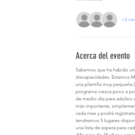
+2 otr
Acerca del evento
Sabemos que ha habido una
discapacidades. Estamos
una plantilla muy pequeña 
programa crezca poco a poc
de medio día para adultos c
más importante, simplemente
cada mes y podrá registrarse
tendremos 5 lugares dispo
una lista de espera para ca
 Mayores de 18 años y cap