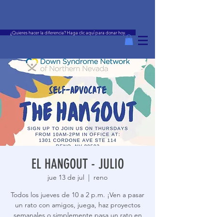
¿Quieres hacer la diferencia? Haga clic aquí para donar hoy.
EL HANGOUT - JULIO
jue 13 de jul
  |  
reno
Todos los jueves de 10 a 2 p.m. ¡Ven a pasar
un rato con amigos, juega, haz proyectos
semanales o simplemente pasa un rato en