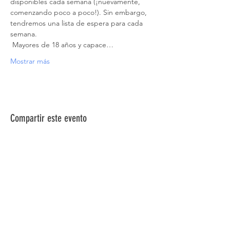
disponibles cada semana (¡nuevamente, 
comenzando poco a poco!). Sin embargo, 
tendremos una lista de espera para cada 
semana.
 Mayores de 18 años y capace…
Mostrar más
Compartir este evento
ACERCA DE NOSOTROS >
La Red de Síndrome de Down del Norte de
Nevada es una red de familiares, amigos e
individuos dedicados a brindar información,