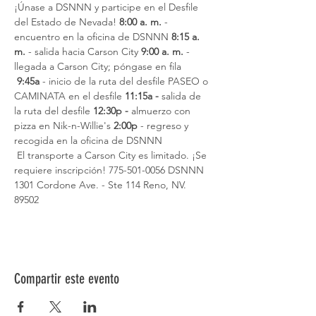
¡Únase a DSNNN y participe en el Desfile 
del Estado de Nevada! 
8:00 a. m.
 - 
encuentro en la oficina de DSNNN 
8:15 a. 
m.
 - salida hacia Carson City 
9:00 a. m.
 - 
llegada a Carson City; póngase en fila
9:45a
 - inicio de la ruta del desfile PASEO o 
CAMINATA en el desfile 
11:15a
-
 salida de 
la ruta del desfile 
12:30p
-
 almuerzo con 
pizza en Nik-n-Willie's 
2:00p
 - regreso y 
recogida en la oficina de DSNNN
 El transporte a Carson City es limitado. ¡Se 
requiere inscripción! 775-501-0056 DSNNN 
1301 Cordone Ave. - Ste 114 Reno, NV. 
89502
Compartir este evento