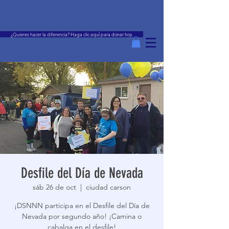
¿Quieres hacer la diferencia? Haga clic aquí para donar hoy.
Desfile del Día de Nevada
sáb 26 de oct
  |  
ciudad carson
¡DSNNN participa en el Desfile del Día de
Nevada por segundo año! ¡Camina o
cabalga en el desfile!