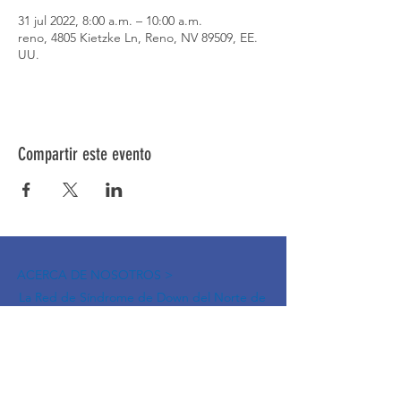
31 jul 2022, 8:00 a.m. – 10:00 a.m.
reno, 4805 Kietzke Ln, Reno, NV 89509, EE.
UU.
Compartir este evento
ACERCA DE NOSOTROS >
La Red de Síndrome de Down del Norte de
Nevada es una red de familiares, amigos e
individuos dedicados a brindar información,
educación y apoyo mientras creamos
conciencia sobre el síndrome de Down en el
Norte de Nevada.