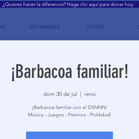
¿Quieres hacer la diferencia? Haga clic aquí para donar hoy.
MS
GET INVOLVED
EVENTS
¡Barbacoa familiar!
dom 30 de jul
  |  
reno
¡Barbacoa familiar con el DSNNN!
Música - Juegos - Premios - Pickleball