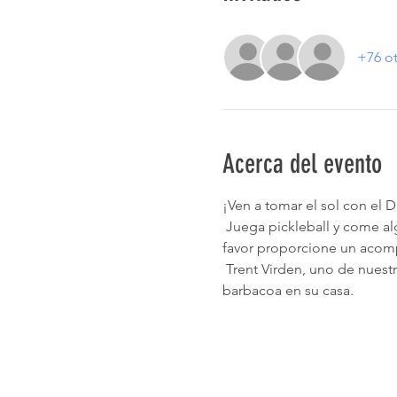
+76 ot
Acerca del evento
¡Ven a tomar el sol con el
 Juega pickleball y come algo delicioso. El DSNNN proporcionará el plato principal (hamburguesas y hot dogs), por 
favor proporcione un acom
 Trent Virden, uno de nuestros maravillosos miembros de la junta, los padres se han ofrecido a organizar esta 
barbacoa en su casa.