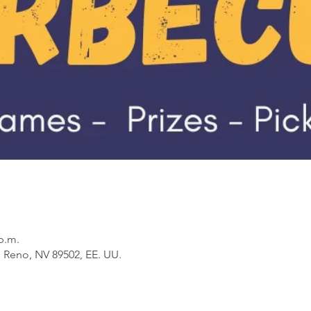
 p.m.
, Reno, NV 89502, EE. UU.