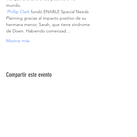
mundo.
Phillip Clark
 fundó ENABLE Special Needs 
Planning gracias al impacto positivo de su 
hermana menor, Sarah, que tiene síndrome 
de Down. Habiendo comenzad…
Mostrar más
Compartir este evento
ACERCA DE NOSOTROS >
La Red de Síndrome de Down del Norte de
Nevada es una red de familiares, amigos e