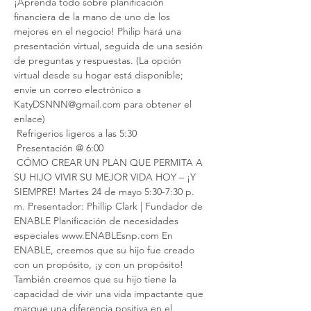
¡Aprenda todo sobre planificación 
financiera de la mano de uno de los 
mejores en el negocio! Philip hará una 
presentación virtual, seguida de una sesión 
de preguntas y respuestas. (La opción 
virtual desde su hogar está disponible; 
envíe un correo electrónico a 
KatyDSNNN@gmail.com para obtener el 
enlace)
 Refrigerios ligeros a las 5:30
 Presentación @ 6:00
 CÓMO CREAR UN PLAN QUE PERMITA A 
SU HIJO VIVIR SU MEJOR VIDA HOY – ¡Y 
SIEMPRE! Martes 24 de mayo 5:30-7:30 p. 
m. Presentador: Phillip Clark | Fundador de 
ENABLE Planificación de necesidades 
especiales www.ENABLEsnp.com En 
ENABLE, creemos que su hijo fue creado 
con un propósito, ¡y con un propósito! 
También creemos que su hijo tiene la 
capacidad de vivir una vida impactante que 
marque una diferencia positiva en el 