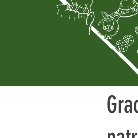
Gra
pat