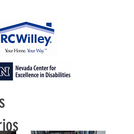
s
rios